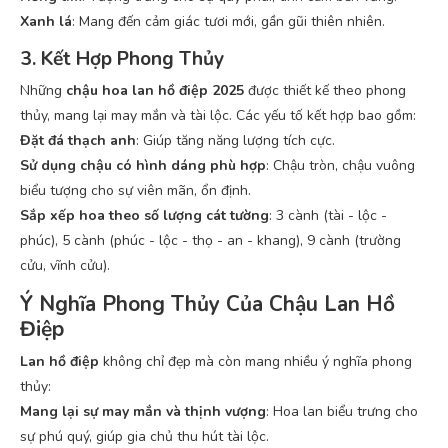
Xanh lá
: Mang đến cảm giác tươi mới, gần gũi thiên nhiên.
3. Kết Hợp Phong Thủy
Những
chậu hoa lan hồ điệp 2025
được thiết kế theo phong
thủy, mang lại may mắn và tài lộc. Các yếu tố kết hợp bao gồm:
Đặt đá thạch anh
: Giúp tăng năng lượng tích cực.
Sử dụng chậu có hình dáng phù hợp
: Chậu tròn, chậu vuông
biểu tượng cho sự viên mãn, ổn định.
Sắp xếp hoa theo số lượng cát tường
: 3 cành (tài - lộc -
phúc), 5 cành (phúc - lộc - thọ - an - khang), 9 cành (trường
cửu, vĩnh cửu).
Ý Nghĩa Phong Thủy Của Chậu Lan Hồ
Điệp
Lan hồ điệp
không chỉ đẹp mà còn mang nhiều ý nghĩa phong
thủy:
Mang lại sự may mắn và thịnh vượng
: Hoa lan biểu trưng cho
sự phú quý, giúp gia chủ thu hút tài lộc.