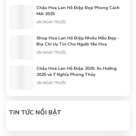
Chậu Hoa Lan Hồ Điệp Đẹp Phong Cách
Mới 2025
VÀI NGÀY TRƯỚC
Shop Hoa Lan Hồ Điệp Nhiều Mẫu Đẹp -
Địa Chỉ Uy Tín Cho Người Yêu Hoa
VÀI NGÀY TRƯỚC
Chậu Hoa Lan Hồ Điệp 2025: Xu Hướng
2025 và Ý Nghĩa Phong Thủy
VÀI NGÀY TRƯỚC
Tâm điểm về hoa lan hồ điệp: Trung tâm
hoa lan hồ điệp
TIN TỨC NỔI BẬT
VÀI NGÀY TRƯỚC