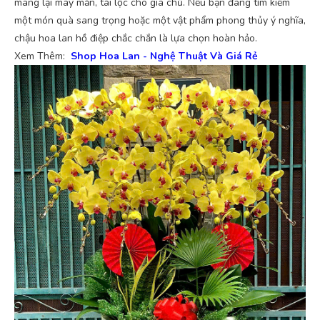
mang lại may mắn, tài lộc cho gia chủ. Nếu bạn đang tìm kiếm
một món quà sang trọng hoặc một vật phẩm phong thủy ý nghĩa,
chậu hoa lan hồ điệp chắc chắn là lựa chọn hoàn hảo.
Xem Thêm:
Shop Hoa Lan - Nghệ Thuật Và Giá Rẻ