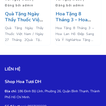
Đăng bởi admin
Đăng bởi admin
Hoa Tặng 8
Lan Hồ Điệp
Tháng 3 – Hoa
Trang Trí Tết /
Lan Hồ Điệp
Làm Quà Tặng
Hoa Tặng 8 Tháng 3 –
Lan Hồ Điệp Trang Trí
Sang Và Ý Nghĩa
Chúc Tết Ý Nghĩa
Hoa Lan Hồ Điệp Sang
Tết / Làm Quà Tặng Chúc
Và Ý NghĩaHoa Tặng 8
Tết Ý NghĩaNếu bạn
Tháng 3. Ngày Quốc tế
đang phân vân, không
Phụ Nữ được tổ chức lần
biết tết này trưng hoa gì
đầu tiên vào...
để mang đến sự may...
LIÊN HỆ
Shop Hoa Tươi DH
Địa chỉ:
186 Đinh Bộ Lĩnh, Phường 26, Quận Bình Thạnh, Thành
Phố Hồ Chí Minh.