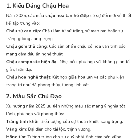
1. Kiểu Dáng Chậu Hoa
Năm 2025, các mẫu
chậu hoa lan hồ điệp
có sự đổi mới về thiết
kế, tập trung vào:
Chậu sứ cao cấp
: Chậu làm từ sứ trắng, sứ men rạn hoặc sứ
tráng gương sang trọng.
Chậu gốm thủ công
: Các sản phẩm chậu có hoa văn tinh xảo,
mang đậm dấu ấn nghệ thuật.
Chậu composite hiện đại
: Nhẹ, bền, phù hợp với không gian tối
giản, hiện đại.
Chậu hoa nghệ thuật
: Kết hợp giữa hoa lan và các phụ kiện
trang trí như đá phong thủy, tượng linh vật.
2. Màu Sắc Chủ Đạo
Xu hướng năm 2025 ưu tiên những màu sắc mang ý nghĩa tốt
lành, phù hợp với phong thủy:
Trắng tinh khôi
: Biểu tượng của sự thuần khiết, sang trọng.
Vàng kim
: Đại diện cho tài lộc, thịnh vượng.
Hồng tím
: Tượng trưng cho sự quý phái, tình cảm bền vững.