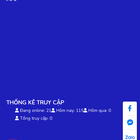
Tạ Quang Hòa
TH
(Đánh giá 2 năm trước)
Sản phẩm dùng được, phù hợp với giá tiền.
Hà Nhật
HN
(Đánh giá 2 năm trước)
Thái độ phục vụ tốt, nhân viên niềm nở
THỐNG KÊ TRUY CẬP
Đang online: 21
Hôm nay: 115
Hôm qua: 0
Tổng truy cập: 0
Minh Đức
MĐ
(Đánh giá 2 năm trước)