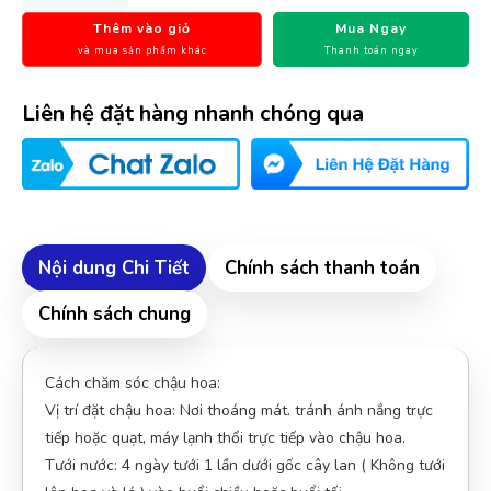
khách ít kinh nghiệm nữa
Thêm vào giỏ
Mua Ngay
và mua sản phẩm khác
Thanh toán ngay
Xuân An
XA
(Đánh giá 2 năm trước)
Liên hệ đặt hàng nhanh chóng qua
Hài lòng về chất lượng sản phảm bên bạn, nhân viên tư vấn
kỹ
Nội dung Chi Tiết
An Nhiên
Chính sách thanh toán
AN
(Đánh giá 2 năm trước)
Chính sách chung
đóng gói rất gọn và đẹp,có hướng dẫn sử dụng rõ ràng.
Cách chăm sóc chậu hoa:
Vị trí đặt chậu hoa: Nơi thoáng mát. tránh ánh nắng trực
tiếp hoặc quạt, máy lạnh thổi trực tiếp vào chậu hoa.
Đức Phan
ĐP
Tưới nước: 4 ngày tưới 1 lần dưới gốc cây lan ( Không tưới
(Đánh giá 2 năm trước)