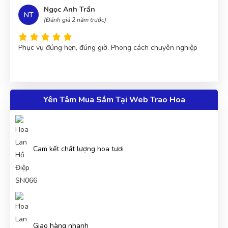
Ngọc Anh Trần
NT
(Đánh giá 2 năm trước)
Phục vụ đúng hẹn, đúng giờ. Phong cách chuyên nghiệp
Lan Chi Trần
Yên Tâm Mua Sắm Tại Web Trao Hoa
LT
(Đánh giá 2 năm trước)
Sản phẩm giao giống như hình, thanks
Cam kết chất lượng hoa tươi
Diệu Liên
DL
(Đánh giá 2 năm trước)
Thích nhất là có quà tặng đi kèm
Giao hàng nhanh