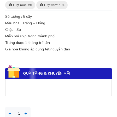
Lượt mua: 66
Lượt xem: 594
Số lượng : 5 cây
Màu hoa : Trắng + Hồng
Chậu : Sứ
Miễn phí ship trong thành phố
Trưng được 1 tháng trở lên
Giá hoa không áp dụng tết nguyên đán
QUÀ TẶNG & KHUYẾN MÃI
Phạm Hoàng Phúc
PP
(Đánh giá 2 năm trước)
Sỉ ở đây mình nghỉ chắc rẻ nhất rồi, còn bao quay đầu cho