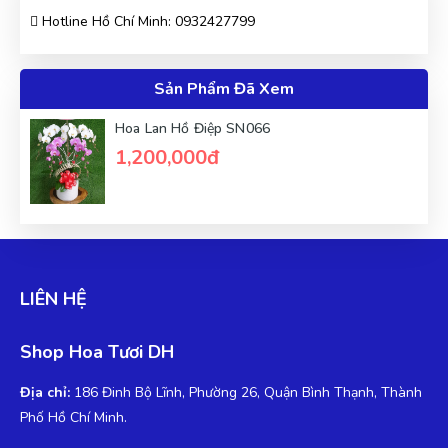
Hotline Hồ Chí Minh: 0932427799
Được người quen giới thiệu, sản phẩm thật, chất lượng thật
Sản Phẩm Đã Xem
Hoa Lan Hồ Điệp SN066
Thúy Liễu
TL
(Đánh giá 2 năm trước)
1,200,000đ
Mua bao nhiều cũng được miễn ship. quá đã
LIÊN HỆ
Thanh Bình
TB
(Đánh giá 2 năm trước)
Shop Hoa Tươi DH
Chất lượng sản phẩm tuyệt vời.Mọi người nên mua nhé
Địa chỉ:
186 Đinh Bộ Lĩnh, Phường 26, Quận Bình Thạnh, Thành
Phố Hồ Chí Minh.