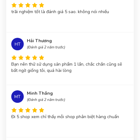
Hoài Nam
(Huyện Nhơn Trạch)
đã mua sản phẩm
Hoa Lan
trãi nghiệm tốt là đánh giá 5 sao. không nói nhiều
Hồ Điệp SN066
Huỳnh Thị Diễm Linh
(Quận 5)
đã mua sản phẩm
Hoa Lan
Hồ Điệp SN066
Hải Thương
HT
Nguyễn Hoàng John
(Quận 3)
đã mua sản phẩm
Hoa Lan
(Đánh giá 2 năm trước)
Hồ Điệp SN066
Bạn nên thử sử dụng sản phẩm 1 lần, chắc chắn cũng sẽ
bất ngờ giống tôi, quá hài lòng
Minh Thắng
MT
(Đánh giá 2 năm trước)
Đi 5 shop xem chỉ thấy mỗi shop phân biệt hàng chuẩn