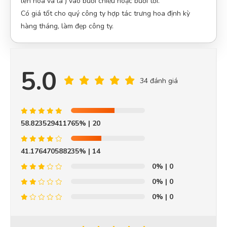
lên hoa và lá ) vào buổi chiều hoặc buổi tối.
Có giá tốt cho quý công ty hợp tác trưng hoa định kỳ
Ở đây săn sale thích cực, mấy mẫu mới về liên tục
hàng tháng, làm đẹp công ty.
Như Ý
5.0
NÝ
(Đánh giá 2 năm trước)
34 đánh giá
Tư vấn chuyên nghiệp
58.823529411765%
| 20
41.176470588235%
Huỳnh Thị Diễm
| 14
HD
(Đánh giá 2 năm trước)
0%
| 0
Nguyễn Thanh
(Quận Bình Thạnh)
đã mua sản phẩm
Hoa
Lan Hồ Điệp SN066
0%
| 0
Chất lượng thật
0%
| 0
Hoài Nam
(Huyện Nhơn Trạch)
đã mua sản phẩm
Hoa Lan
Hồ Điệp SN066