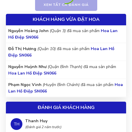
là có:rồi))
Hồ Điệp SN066
XEM TẤT CẢ ĐÁNH GIÁ
Huỳnh Thị Diễm Linh
(Quận 5)
đã mua sản phẩm
Hoa Lan
KHÁCH HÀNG VỪA ĐẶT HOA
Hồ Điệp SN066
Tuyết Trang
TT
(Đánh giá 2 năm trước)
Nguyễn Hoàng John
(Quận 3)
đã mua sản phẩm
Hoa Lan
Hồ Điệp SN066
Sản phẩm đẹp mắt. Đúng gu mình nhé
Đỗ Thị Hương
(Quận 10)
đã mua sản phẩm
Hoa Lan Hồ
Điệp SN066
Nguyễn Huỳnh Như
(Quận Bình Thạnh)
đã mua sản phẩm
Đăng Khôi
Hoa Lan Hồ Điệp SN066
ĐK
(Đánh giá 2 năm trước)
Phạm Ngọc Vinh
(Huyện Bình Chánh)
đã mua sản phẩm
Hoa
Lan Hồ Điệp SN066
Không gian hài hòa, mới lạ. Thích vì không gian nơi đây nhé
Trần Thị Mỹ Hạnh
(Huyện Củ Chi)
đã mua sản phẩm
Hoa
ĐÁNH GIÁ KHÁCH HÀNG
Lan Hồ Điệp SN066
Nguyễn Thanh
(Quận Bình Thạnh)
đã mua sản phẩm
Hoa
Thanh Huy
TH
Lan Hồ Điệp SN066
(Đánh giá 2 năm trước)