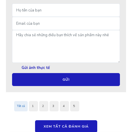
Gửi ảnh thực tế
GỬI
Tất cả
1
2
3
4
5
XEM TẤT CẢ ĐÁNH GIÁ