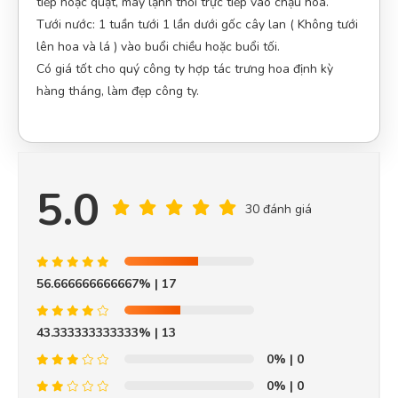
tiếp hoặc quạt, máy lạnh thổi trực tiếp vào chậu hoa.
Tưới nước: 1 tuần tưới 1 lần dưới gốc cây lan ( Không tưới
Diệu Liên
DL
lên hoa và lá ) vào buổi chiều hoặc buổi tối.
(Đánh giá 2 năm trước)
Có giá tốt cho quý công ty hợp tác trưng hoa định kỳ
hàng tháng, làm đẹp công ty.
Shop tư vấn nhiệt tình, cặn kẽ tôi rất thích
Hoàng Trung Nhân
5.0
HN
(Đánh giá 2 năm trước)
30 đánh giá
Thích nhất là có quà tặng đi kèm
56.666666666667%
| 17
43.333333333333%
Tạ Quang Hòa
| 13
TH
(Đánh giá 2 năm trước)
0%
| 0
Nguyễn Thị Trang
(Quận 10)
đã mua sản phẩm
Hoa Lan
Tiểu Cảnh 005
0%
| 0