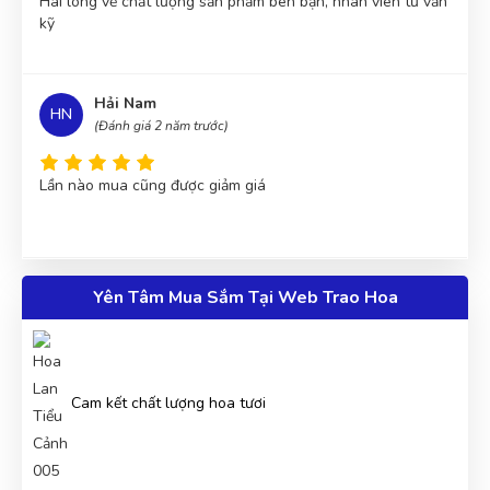
Hài lòng về chất lượng sản phảm bên bạn, nhân viên tư vấn
kỹ
Hải Nam
HN
(Đánh giá 2 năm trước)
Lần nào mua cũng được giảm giá
Đức Phan
Yên Tâm Mua Sắm Tại Web Trao Hoa
ĐP
(Đánh giá 2 năm trước)
có rất nhiều chương trình khuyến mại trong shop, tôi thích
rồi nha
Cam kết chất lượng hoa tươi
Hưng Phạm
HP