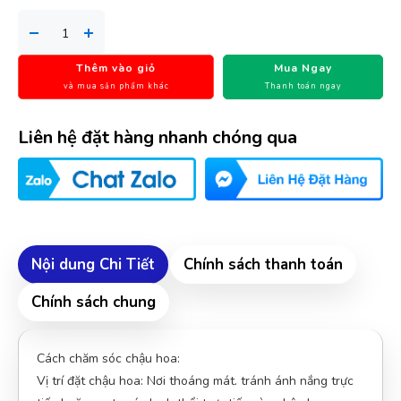
(Đánh giá 2 năm trước)
hơi bị xịn xò. khách trung thành luôn
Thêm vào giỏ
Mua Ngay
và mua sản phẩm khác
Thanh toán ngay
Liên hệ đặt hàng nhanh chóng qua
Phi Pha Nguyễn
PN
(Đánh giá 2 năm trước)
được bạn bè giới thiệu nên mới dùng thử, phải nói là số 1
luôn
Nội dung Chi Tiết
Chính sách thanh toán
An Nhiên
AN
Chính sách chung
(Đánh giá 2 năm trước)
Lần đầu đến nhưng rất hài lòng về cung cách phục vụ tại
Cách chăm sóc chậu hoa:
đây
Vị trí đặt chậu hoa: Nơi thoáng mát. tránh ánh nắng trực