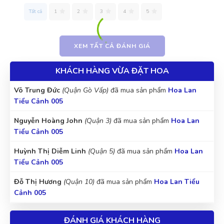
(Đánh giá 2 năm trước)
Tiểu Cảnh 005
Tất cả
1
2
3
4
5
muốn mua hàng chuẩn sịn phải mua ở đây, nhiều bên lương
Nguyễn Huỳnh Như
(Quận Bình Thạnh)
đã mua sản phẩm
lẹo còn ở đây mua lần 3 rồi rất ok
Hoa Lan Tiểu Cảnh 005
XEM TẤT CẢ ĐÁNH GIÁ
Nguyễn Hoàng Tố My
(Quận 7)
đã mua sản phẩm
Hoa Lan
KHÁCH HÀNG VỪA ĐẶT HOA
Tiểu Cảnh 005
Tô Hóa
TH
(Đánh giá 2 năm trước)
Võ Trung Đức
(Quận Gò Vấp)
đã mua sản phẩm
Hoa Lan
Tiểu Cảnh 005
Được người quen giới thiệu, sản phẩm thật, chất lượng thật
Nguyễn Hoàng John
(Quận 3)
đã mua sản phẩm
Hoa Lan
Tiểu Cảnh 005
Huỳnh Thị Diễm Linh
(Quận 5)
đã mua sản phẩm
Hoa Lan
Như Ý
Tiểu Cảnh 005
NÝ
(Đánh giá 2 năm trước)
Đỗ Thị Hương
(Quận 10)
đã mua sản phẩm
Hoa Lan Tiểu
Cảnh 005
Phục vụ đúng hẹn, đúng giờ. Phong cách chuyên nghiệp
Lê Thị Minh Phượng
(Huyện Nghĩa Đàn)
đã mua sản phẩm
ĐÁNH GIÁ KHÁCH HÀNG
Hoa Lan Tiểu Cảnh 005