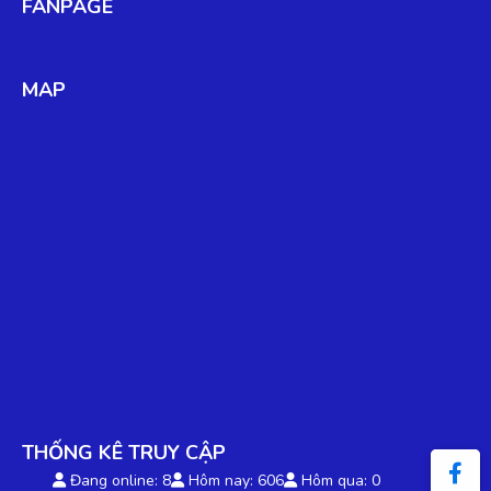
FANPAGE
(Đánh giá 2 năm trước)
Sản phẩm giao giống như hình, thanks
MAP
Thanh Huy
TH
(Đánh giá 2 năm trước)
Sản phẩm tốt giao hàng nhanh ship thân thiện
Ngọc Diệp
ND
(Đánh giá 2 năm trước)
Bên đây cập nhật mẫu mới liên tục, tìm là có
THỐNG KÊ TRUY CẬP
Đang online: 8
Hôm nay: 606
Hôm qua: 0