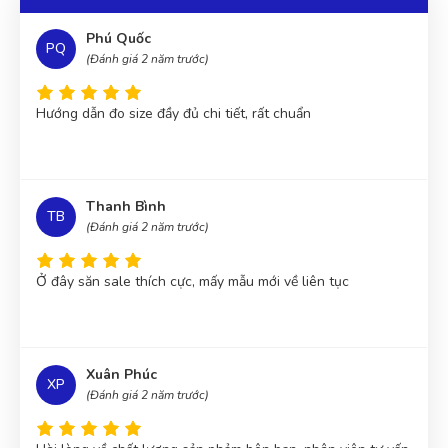
Nguyễn Thị Trang
(Quận 10)
đã mua sản phẩm
Hoa Lan
Phú Quốc
PQ
Tiểu Cảnh 005
(Đánh giá 2 năm trước)
Nguyễn Huỳnh Như
(Quận Bình Thạnh)
đã mua sản phẩm
Hướng dẫn đo size đầy đủ chi tiết, rất chuẩn
Hoa Lan Tiểu Cảnh 005
Nguyễn Hoàng Tố My
(Quận 7)
đã mua sản phẩm
Hoa Lan
Tiểu Cảnh 005
Thanh Bình
TB
Võ Trung Đức
(Quận Gò Vấp)
đã mua sản phẩm
Hoa Lan
(Đánh giá 2 năm trước)
Tiểu Cảnh 005
Ở đây săn sale thích cực, mấy mẫu mới về liên tục
Xuân Phúc
XP
(Đánh giá 2 năm trước)