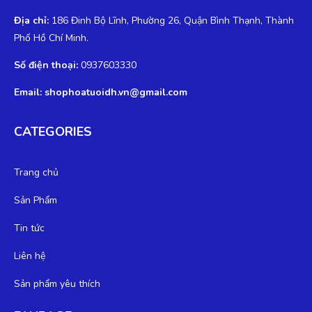
Nhân viên hỗ trợ nhanh, hướng dẫn tận tình, nhanh chóng
Địa chỉ:
186 Đinh Bộ Lĩnh, Phường 26, Quận Bình Thạnh, Thành
Phố Hồ Chí Minh.
Số điện thoại:
0937603330
Trần Hiền
TH
(Đánh giá 2 năm trước)
Email: shophoatuoidh.vn@gmail.com
Mọi người nên đến thử nhé, chứ tui là mê về sản phẩm cũng
CATEGORIES
như dịch vụ tại đây rồi
Trang chủ
Thanh Nở
TN
(Đánh giá 2 năm trước)
Sản Phẩm
Tin tức
đã tham khảo nhiều bên nhưng đây đúng là nơi để lựa chọn
Liên hệ
Sản phẩm yêu thích
Công Định
CĐ