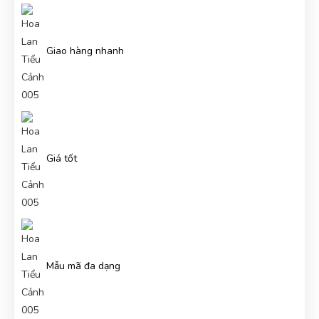
(Đánh giá 2 năm trước)
Bảo hành nhanh gọn, hướng dẫn sử dụng chi tiết
Giao hàng nhanh
Lương Văn Hồ
LH
(Đánh giá 2 năm trước)
Giá tốt
Đổi lần 2 do mình chọn nhầm size mà shop giải quyết
nhanh gọn lẹ
Thanh
T
(Đánh giá 2 năm trước)
Mẫu mã đa dạng
Nhiều mẫu để lựa chọn, mẫu mã đa dạng