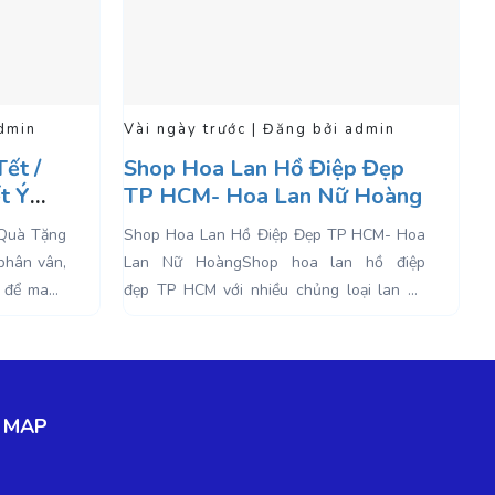
 bởi admin
Vài ngày trước | Đăng bởi admin
 Điệp Đẹp
Thơ Hay Lan Hồ Điệp Hiện
 Nữ Hoàng
Nay
ẹp TP HCM- Hoa
Thơ Hay Lan Hồ Điệp Hiện NayThơ hay lan
a lan hồ điệp
hồ điệp, lan hồ điệp mang trên mình một vẻ
ủng loại lan hồ
đẹp kiêu sa, thước tha và yêu kiều. Là một
loài...
MAP