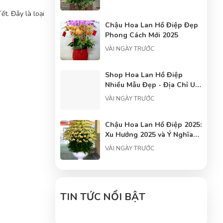
t. Đây là loại
Chậu Hoa Lan Hồ Điệp Đẹp
Phong Cách Mới 2025
VÀI NGÀY TRƯỚC
Shop Hoa Lan Hồ Điệp
Nhiều Mẫu Đẹp - Địa Chỉ Uy
Tín Cho Người Yêu Hoa
VÀI NGÀY TRƯỚC
Chậu Hoa Lan Hồ Điệp 2025:
Xu Hướng 2025 và Ý Nghĩa
Phong Thủy
VÀI NGÀY TRƯỚC
Tâm điểm về hoa lan hồ
điệp: Trung tâm hoa lan hồ
điệp
TIN TỨC NỔI BẬT
VÀI NGÀY TRƯỚC