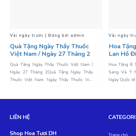
Vài ngày trước | Đăng bởi admin
Vài n
ốc
Hoa Tặng 8 Tháng 3 – Hoa
Lan 
 2
Lan Hồ Điệp Sang Và Ý
Làm 
Nghĩa
Nghĩ
am /
Hoa Tặng 8 Tháng 3 – Hoa Lan Hồ Điệp
Lan Hồ
Thầy
Sang Và Ý NghĩaHoa Tặng 8 Tháng 3.
Chúc T
Việt
Ngày Quốc tế Phụ Nữ được tổ chức lần đầu
không 
tiên vào...
đến sự 
LIÊN HỆ
CATEGORI
Shop Hoa Tươi DH
Trang chủ