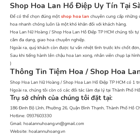
Shop Hoa Lan Hồ Điệp Uy Tín Tại S
Để có thể chọn đúng một
shop hoa lan
chuyên cung cấp những ch
hoa nhanh chóng luôn là một khó khăn đối với khách hàng.
Hoa Lan Nữ Hoàng / Shop Hoa Lan Hồ Điệp TP HCM chúng tôi tự t
cắm đa dạng, giao hoa chuyên nghiệp.
Ngoài ra, quý khách còn được tư vấn nhiệt tình trước khi chốt đơ
Sau khi tiếng hành lên chậu hoa lan xong, nhân viên chụp lại hì
)
Thông Tin Tiệm Hoa / Shop Hoa La
Shop Hoa Lan Nữ Hoàng / Shop Hoa Lan Hồ Điệp TP HCM có 1 trụ
Ngoài ra, chúng tôi còn có các đối tác làm đại lý tại Thành Phố H
Trụ sở chính của chúng tôi đặt tại:
186 Đinh Bộ Lĩnh, Phường 26, Quận Bình Thạnh, Thành Phố Hồ Ch
Hotline: 0937603330
Gmail: hoalannuhoang.vn@gmail.com
Website: hoalannuhoang.vn