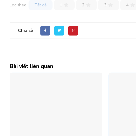
Lọc theo:
Tất cả
1
2
3
4
Chia sẻ
Bài viết liên quan