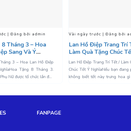
gày trước | Đăng bởi admin
Vài ngày trước | Đăng
Hồ Điệp Trang Trí Tết /
Shop Hoa Lan Hồ
Quà Tặng Chúc Tết Ý
TP HCM- Hoa Lan
a
 Điệp Trang Trí Tết / Làm Quà Tặng
Shop Hoa Lan Hồ Điệp Đ
ết Ý NghĩaNếu bạn đang phân vân,
Lan Nữ Hoàng Shop ho
biết tết này trưng hoa gì để mang
đẹp TP HCM với nhiều ch
may...
điệp đẹp, tươi, tinh tế, đa...
ES
FANPAGE