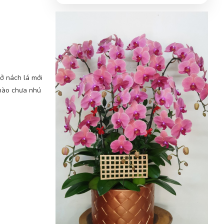
 ở nách lá mới
 nào chưa nhú