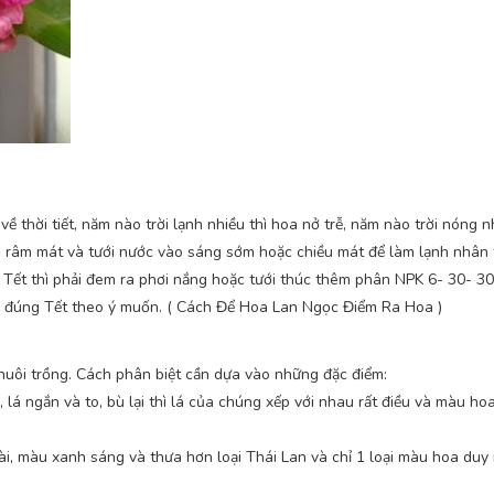
hời tiết, năm nào trời lạnh nhiều thì hoa nở trễ, năm nào trời nóng n
 râm mát và tưới nước vào sáng sớm hoặc chiều mát để làm lạnh nhân t
ơn Tết thì phải đem ra phơi nắng hoặc tưới thúc thêm phân NPK 6- 30- 3
 hoa đúng Tết theo ý muốn. ( Cách Để Hoa Lan Ngọc Điểm Ra Hoa )
 nuôi trồng. Cách phân biệt cần dựa vào những đặc điểm:
, lá ngắn và to, bù lại thì lá của chúng xếp với nhau rất điều và màu ho
ài, màu xanh sáng và thưa hơn loại Thái Lan và chỉ 1 loại màu hoa duy 