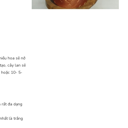
hiều hoa sẽ nở
ạo, cây lan sẽ
0 hoặc 10- 5-
a rất đa dạng
nhất là trắng