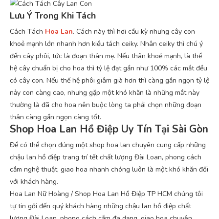
Lưu Ý Trong Khi Tách
Cách Tách
Hoa Lan
. Cách này thì hơi cầu kỳ nhưng cây con
khoẻ mạnh lớn nhanh hơn kiểu tách ceiky. Nhân ceiky thì chú ý
đến cây phôi, tức là đoạn thân mẹ. Nếu thân khoẻ mạnh, là thế
hệ cây chuẩn bị cho hoa thì tỷ lệ đạt gần như 100% các mắt đều
có cây con. Nếu thế hệ phôi giâm già hơn thì càng gần ngọn tỷ lệ
nảy con càng cao, nhưng gặp một khó khăn là những mắt này
thường là đã cho hoa nên buộc lòng ta phải chọn những đoạn
thân càng gần ngọn càng tốt.
Shop Hoa Lan Hồ Điệp Uy Tín Tại Sài Gòn
Để có thể chọn đúng một shop hoa lan chuyên cung cấp những
chậu lan hồ điệp trang trí tết chất lượng Đài Loan, phong cách
cắm nghệ thuật, giao hoa nhanh chóng luôn là một khó khăn đối
với khách hàng.
Hoa Lan Nữ Hoàng / Shop Hoa Lan Hồ Điệp TP HCM chúng tôi
tự tin gởi đến quý khách hàng những chậu lan hồ điệp chất
lượng Đài Loan, phong cách cắm đa dạng, giao hoa chuyên