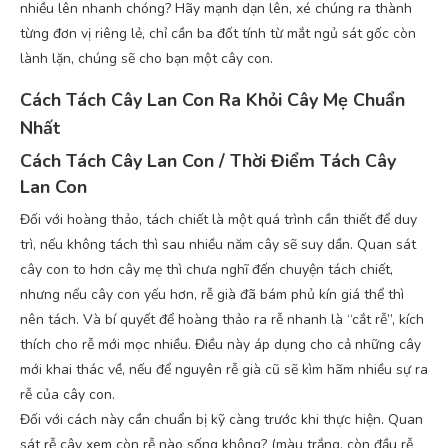
nhiều lên nhanh chóng? Hãy mạnh dạn lên, xé chúng ra thành
từng đơn vị riêng lẻ, chỉ cần ba đốt tính từ mắt ngủ sát gốc còn
lành lặn, chúng sẽ cho bạn một cây con.
Cách Tách Cây Lan Con Ra Khỏi Cây Mẹ Chuẩn
Nhất
Cách Tách Cây Lan Con / Thời Điểm Tách Cây
Lan Con
Đối với hoàng thảo, tách chiết là một quá trình cần thiết để duy
trì, nếu không tách thì sau nhiều năm cây sẽ suy dần. Quan sát
cây con to hơn cây mẹ thì chưa nghĩ đến chuyện tách chiết,
nhưng nếu cây con yếu hơn, rễ già đã bám phủ kín giá thể thì
nên tách. Và bí quyết để hoàng thảo ra rễ nhanh là “cắt rễ”, kích
thích cho rễ mới mọc nhiều. Điều này áp dụng cho cả những cây
mới khai thác về, nếu để nguyên rễ già cũ sẽ kìm hãm nhiều sự ra
rễ của cây con.
Đối với cách này cần chuẩn bị kỹ càng trước khi thực hiện. Quan
sát rễ cây xem còn rễ nào sống không? (màu trắng, còn đầu rễ