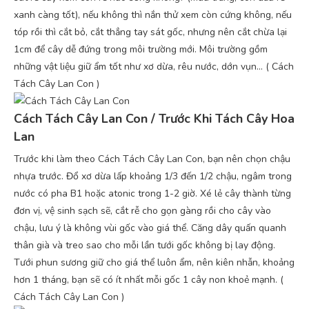
xanh càng tốt), nếu không thì nắn thử xem còn cứng không, nếu
tóp rồi thì cắt bỏ, cắt thẳng tay sát gốc, nhưng nên cắt chừa lại
1cm để cây dễ đứng trong môi trường mới. Môi trường gồm
những vật liệu giữ ẩm tốt như xơ dừa, rêu nước, dớn vụn… ( Cách
Tách Cây Lan Con )
Cách Tách Cây Lan Con / Trước Khi Tách Cây Hoa
Lan
Trước khi làm theo Cách Tách Cây Lan Con, bạn nên chọn chậu
nhựa trước. Đổ xơ dừa lấp khoảng 1/3 đến 1/2 chậu, ngâm trong
nước có pha B1 hoặc atonic trong 1-2 giờ. Xé lẻ cây thành từng
đơn vị, vệ sinh sạch sẽ, cắt rễ cho gọn gàng rồi cho cây vào
chậu, lưu ý là không vùi gốc vào giá thể. Căng dây quấn quanh
thân già và treo sao cho mỗi lần tưới gốc không bị lay động.
Tưới phun sương giữ cho giá thể luôn ẩm, nên kiên nhẫn, khoảng
hơn 1 tháng, bạn sẽ có ít nhất mỗi gốc 1 cây non khoẻ mạnh. (
Cách Tách Cây Lan Con )