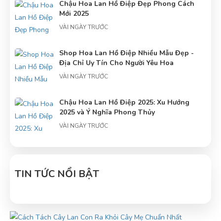
Chậu Hoa Lan Hồ Điệp Đẹp Phong Cách
Mới 2025
VÀI NGÀY TRƯỚC
Shop Hoa Lan Hồ Điệp Nhiều Mẫu Đẹp -
Địa Chỉ Uy Tín Cho Người Yêu Hoa
VÀI NGÀY TRƯỚC
Chậu Hoa Lan Hồ Điệp 2025: Xu Hướng
2025 và Ý Nghĩa Phong Thủy
VÀI NGÀY TRƯỚC
Tâm điểm về hoa lan hồ điệp: Trung tâm
hoa lan hồ điệp
TIN TỨC NỔI BẬT
VÀI NGÀY TRƯỚC