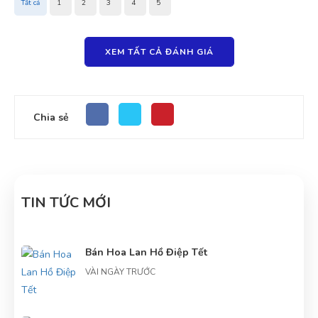
Tất cả
1
2
3
4
5
XEM TẤT CẢ ĐÁNH GIÁ
Chia sẻ
TIN TỨC MỚI
Bán Hoa Lan Hồ Điệp Tết
VÀI NGÀY TRƯỚC