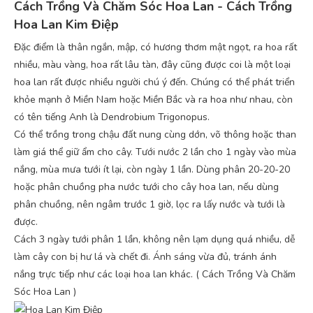
Cách Trồng Và Chăm Sóc Hoa Lan - Cách Trồng
Hoa Lan Kim Điệp
Đặc điểm là thân ngắn, mập, có hương thơm mật ngọt, ra hoa rất
nhiều, màu vàng, hoa rất lâu tàn, đây cũng được coi là một loại
hoa lan rất được nhiều người chú ý đến. Chúng có thể phát triển
khỏe mạnh ở Miền Nam hoặc Miền Bắc và ra hoa như nhau, còn
có tên tiếng Anh là Dendrobium Trigonopus.
Có thể trồng trong chậu đất nung cùng dớn, võ thông hoặc than
làm giá thể giữ ẩm cho cây. Tưới nước 2 lần cho 1 ngày vào mùa
nắng, mùa mưa tưới ít lại, còn ngày 1 lần. Dùng phân 20-20-20
hoặc phân chuồng pha nước tưới cho cây hoa lan, nếu dùng
phân chuồng, nên ngâm trước 1 giờ, lọc ra lấy nước và tưới là
được.
Cách 3 ngày tưới phân 1 lần, không nên lạm dụng quá nhiều, dễ
làm cây con bị hư lá và chết đi. Ánh sáng vừa đủ, tránh ánh
nắng trực tiếp như các loại hoa lan khác. ( Cách Trồng Và Chăm
Sóc Hoa Lan )