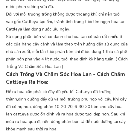
nước phun sương vừa đủ.
Đối với môi trường trồng không được thoáng khí, chỉ nên tưới
vào gốc Cattleya tạo ẩm, tránh tình trạng tưới lên ngọn hoa lan
Cattleya làm đọng nước lâu ngày.
Sử dụng phân bón vô cơ dành cho hoa lan có bán rất nhiều ở
các cửa hàng cây cảnh và làm theo trên hướng dẫn sử dụng của
nhà sản xuất, mỗi lần tưới phân bón chỉ được dùng 1 thìa cà phê
phân bón pha vào 4 lít nước, tưới theo định kỳ hàng tuần. ( Cách
Trồng Và Chăm Sóc Hoa Lan )
Cách Trồng Và Chăm Sóc Hoa Lan - Cách Chăm
Cattleya Ra Hoa:
Để ra hoa cần phải có đầy đủ yếu tố: Cattleya đã trưởng
thành,dinh dưỡng đầy đủ và môi trường phù hợp với cây. Khi cây
đã có nụ hoa, dùng phân 10-20-20, 6-30-30 bón cho cây hoa
lan cattleya được ổn định và ra hoa được tươi đẹp hơn. Sau khi
mùa ra hoa qua đi, nên dùng phân bón lá để nuôi dưỡng lại cây
khỏe mạnh sau thời ra hoa.