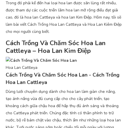
Trong đó phải kể đến hai loại hoa lan được săn lùng rất nhiều,
được tham dự các cuộc triễn lãm hoa lan mỡ rộng điều đạt giải
cao, đó là hoa lan Cattleya và hoa lan Kim Điệp. Hôm nay, tôi sẽ
làm bài viết Cách Trồng Hoa Lan Cattleya và Hoa Lan Kiêm Điệp
cho mọi người cùng biết.
Cách Trồng Và Chăm Sóc Hoa Lan
Cattleya – Hoa Lan Kim Điệp
Hoa Lan Cattleya
Cách Trồng Và Chăm Sóc Hoa Lan - Cách Trồng
Hoa Lan Cattleya
Dùng lưới chuyên dụng dành cho hoa lan làm giàn che nắng,
tạo ánh nắng vừa đủ cung cấp cho cho cây phát triển, tạo
khoảng cách giữa chậu hoa để hấp thụ đủ ánh sáng và thoáng
cho Cattleya phát triển. Chúng đặc tính có thân phình to trữ
nước, bộ rễ bám chặt vào chậu, thích ẩm như những loại hoa lan
khác. Tưới nước sáng sớm hoặc chiều tối mỗi ngày với lượng