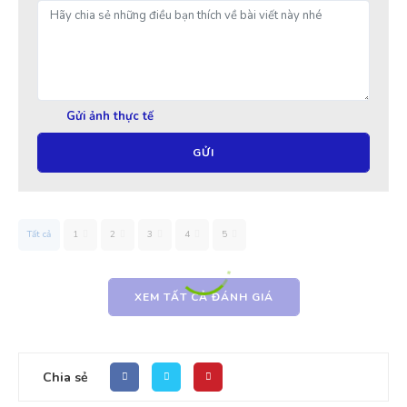
Gửi ảnh thực tế
GỬI
Tất cả
1
2
3
4
5
XEM TẤT CẢ ĐÁNH GIÁ
Chia sẻ