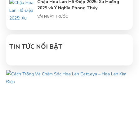
Chậu Hoa Lan Hồ Điệp 2025: Xu Hướng
2025 và Ý Nghĩa Phong Thủy
VÀI NGÀY TRƯỚC
Tâm điểm về hoa lan hồ điệp: Trung tâm
hoa lan hồ điệp
TIN TỨC NỔI BẬT
VÀI NGÀY TRƯỚC