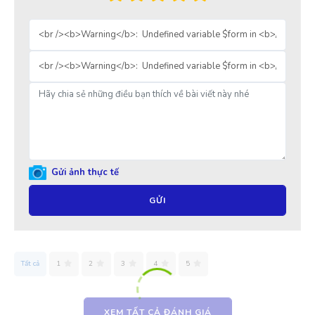
Gửi ảnh thực tế
GỬI
Tất cả
1
2
3
4
5
XEM TẤT CẢ ĐÁNH GIÁ