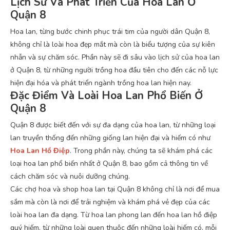
Lịch Sử Và Phát Triển Của Hoa Lan Ở
Quận 8
Hoa lan, từng bước chinh phục trái tim của người dân Quận 8,
không chỉ là loài hoa đẹp mắt mà còn là biểu tượng của sự kiên
nhẫn và sự chăm sóc. Phần này sẽ đi sâu vào lịch sử của hoa lan
ở Quận 8, từ những người trồng hoa đầu tiên cho đến các nỗ lực
hiện đại hóa và phát triển ngành trồng hoa lan hiện nay.
Đặc Điểm Và Loài Hoa Lan Phổ Biến Ở
Quận 8
Quận 8 được biết đến với sự đa dạng của hoa lan, từ những loại
lan truyền thống đến những giống lan hiện đại và hiếm có như
Hoa Lan Hồ Điệp
. Trong phần này, chúng ta sẽ khám phá các
loại hoa lan phổ biến nhất ở Quận 8, bao gồm cả thông tin về
cách chăm sóc và nuôi dưỡng chúng.
Các chợ hoa và shop hoa lan tại Quận 8 không chỉ là nơi để mua
sắm mà còn là nơi để trải nghiệm và khám phá vẻ đẹp của các
loài hoa lan đa dạng. Từ hoa lan phong lan đến hoa lan hồ điệp
quý hiếm, từ những loài quen thuộc đến những loài hiếm có, mỗi