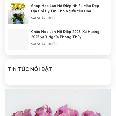
Shop Hoa Lan Hồ Điệp Nhiều Mẫu Đẹp -
Địa Chỉ Uy Tín Cho Người Yêu Hoa
VÀI NGÀY TRƯỚC
Chậu Hoa Lan Hồ Điệp 2025: Xu Hướng
2025 và Ý Nghĩa Phong Thủy
VÀI NGÀY TRƯỚC
Tâm điểm về hoa lan hồ điệp: Trung tâm
hoa lan hồ điệp
TIN TỨC NỔI BẬT
VÀI NGÀY TRƯỚC