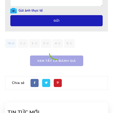
Gửi ảnh thực tế
GỬI
Tất cả
1
2
3
4
5
XEM TẤT CẢ ĐÁNH GIÁ
Chia sẻ
TIN TỨC MỚI