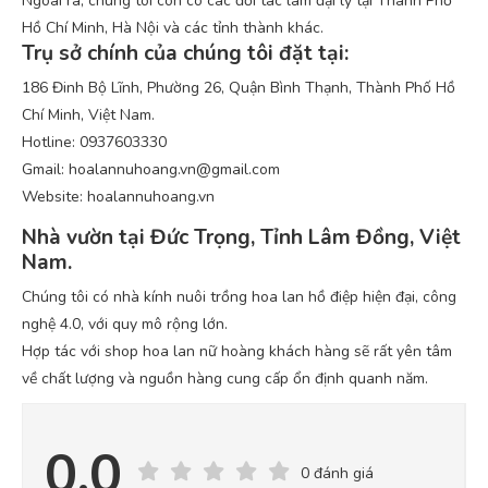
Ngoài ra, chúng tôi còn có các đối tác làm đại lý tại Thành Phố
Hồ Chí Minh, Hà Nội và các tỉnh thành khác.
Trụ sở chính của chúng tôi đặt tại:
186 Đinh Bộ Lĩnh, Phường 26, Quận Bình Thạnh, Thành Phố Hồ
Chí Minh, Việt Nam.
Hotline: 0937603330
Gmail: hoalannuhoang.vn@gmail.com
Website: hoalannuhoang.vn
Nhà vườn tại Đức Trọng, Tỉnh Lâm Đồng, Việt
Nam.
Chúng tôi có nhà kính nuôi trồng hoa lan hồ điệp hiện đại, công
nghệ 4.0, với quy mô rộng lớn.
Hợp tác với shop hoa lan nữ hoàng khách hàng sẽ rất yên tâm
về chất lượng và nguồn hàng cung cấp ổn định quanh năm.
0.0
0 đánh giá