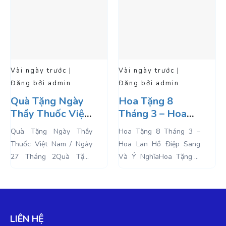
Vài ngày trước |
Vài ngày trước |
Đăng bởi admin
Đăng bởi admin
Quà Tặng Ngày
Hoa Tặng 8
Thầy Thuốc Việt
Tháng 3 – Hoa
Nam / Ngày 27
Lan Hồ Điệp
Quà Tặng Ngày Thầy
Hoa Tặng 8 Tháng 3 –
Tháng 2
Sang Và Ý Nghĩa
Thuốc Việt Nam / Ngày
Hoa Lan Hồ Điệp Sang
27 Tháng 2Quà Tặng
Và Ý NghĩaHoa Tặng 8
Ngày Thầy Thuốc Việt
Tháng 3. Ngày Quốc tế
Nam . Ngày Thầy Thuốc
Phụ Nữ được tổ chức lần
Việt Nam là một ngày lễ
đầu tiên vào...
được tổ chức...
LIÊN HỆ