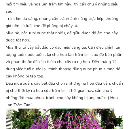
mới tìm hiểu về hoa lan trầm tím này, thì cần chú ý những điều
sau:
Trầm tím ưa sáng, nhưng cần tránh ánh nắng trực tiếp, thoáng
gió nên có lưới che để phòng bị cháy lá.
Mùa hè, cần tưới nước thật nhiều, để giữu được đổ ẩm cho cây
được tốt hơn.
Mùa thu, lá cây bắt đầu có dấu hiệu vàng úa. Cần điều chỉnh lại
lượng tưới nước tưới ít lại cho hoa lan trầm tím, sau đó bón phân
và phun thuốc để kích thích cho cây ra nụ hoa. Đến tháng 12
dừng việc tưới nước lại, thỉnh thoảng dùng nước phun sương để
cây không bị teo tóp.
Đầu mùa xuân, cây bắt đầu cho ra những nụ hoa đầu tiên, chuẩn
bị cho thời kỳ ra hoa của trầm tím. Thời gian này, cần chú ý
những đợt mưa phùn, tránh cho cây không bị úng nước. ( Hoa
Lan Trầm Tím )