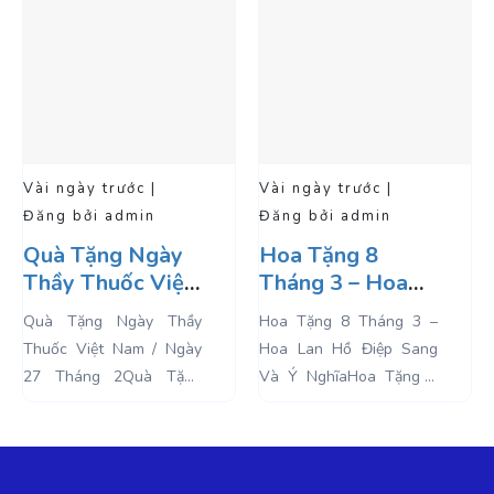
|
Vài ngày trước |
Vài ngày trước |
n
Đăng bởi admin
Đăng bởi admin
gày
Hoa Tặng 8
Lan Hồ Điệp
Việt
Tháng 3 – Hoa
Trang Trí Tết /
27
Lan Hồ Điệp
Làm Quà Tặng
 Thầy
Hoa Tặng 8 Tháng 3 –
Lan Hồ Điệp Trang 
Sang Và Ý Nghĩa
Chúc Tết Ý Ng
/ Ngày
Hoa Lan Hồ Điệp Sang
Tết / Làm Quà Tặng 
 Tặng
Và Ý NghĩaHoa Tặng 8
Tết Ý NghĩaNếu 
c Việt
Tháng 3. Ngày Quốc tế
đang phân vân, kh
 Thuốc
Phụ Nữ được tổ chức lần
biết tết này trưng ho
ngày lễ
đầu tiên vào...
để mang đến sự may...