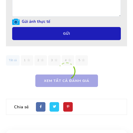
Gửi ảnh thực tế
GỬI
Tất cả
1
2
3
4
5
XEM TẤT CẢ ĐÁNH GIÁ
Chia sẻ