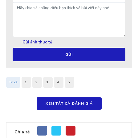
Gửi ảnh thực tế
GỬI
Tất cả
1
2
3
4
5
XEM TẤT CẢ ĐÁNH GIÁ
Chia sẻ