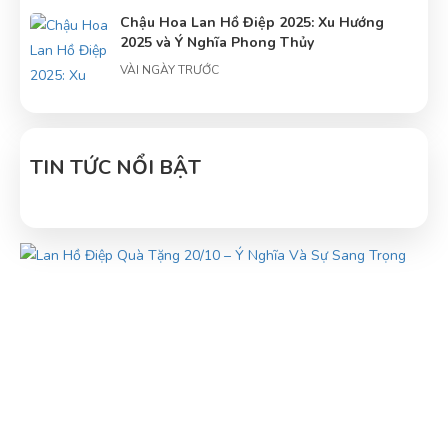
Chậu Hoa Lan Hồ Điệp 2025: Xu Hướng
2025 và Ý Nghĩa Phong Thủy
VÀI NGÀY TRƯỚC
Tâm điểm về hoa lan hồ điệp: Trung tâm
hoa lan hồ điệp
TIN TỨC NỔI BẬT
VÀI NGÀY TRƯỚC