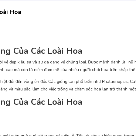
oài Hoa
ng Của Các Loài Hoa
 với vẻ đẹp kiêu sa và sự đa dạng về chủng loại. Được mệnh danh là “nữ
hanh cao mà còn là niềm đam mê của nhiều người chơi hoa trên khắp thế 
hiệt đới đến vùng ôn đới. Các giống lan phổ biến như Phalaenopsis, Cat
áng và màu sắc, làm cho việc trồng và chăm sóc hoa lan trở thành một
ng Của Các Loài Hoa
à một món quà quý giá trong các dịp lễ, Tết, và các sự kiện quan trọng.