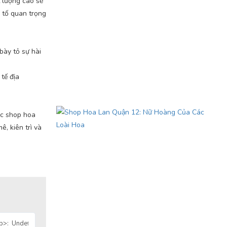
t lượng cao sẽ
u tố quan trọng
bày tỏ sự hài
tế địa
ác shop hoa
, kiên trì và