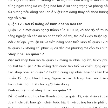
dùng ngày càng ưa chuộng hoa lan vì sự sang trọng và phong cá
Xu hướng tiêu dùng hoa lan ở Việt Nam đang thay đổi theo hướng c
đẹp và hiếm.
Quận 12 - Nơi lý tưởng để kinh doanh hoa lan
Quận 12 là một quận ngoại thành của TP.HCM, với tốc độ đô thị 
công nghiệp và các dự án phát triển đô thị, tạo điều kiện thuận lợ
Với vị trí địa lý thuận lợi và tiềm năng phát triển kinh tế, quận
tại quận 12 không chỉ phục vụ cư dân địa phương mà còn thu hút 
Shop hoa lan quận 12
Việc mở shop hoa lan tại quận 12 mang lại nhiều lợi ích, từ chi 
nổi bật tại quận 12 đã khẳng định được tên tuổi và chất lượng dịc
Các shop hoa lan quận 12 thường cung cấp nhiều loại hoa lan khá
nhiều đối tượng khách hàng. Ngoài ra, các dịch vụ chăm sóc, bả
trải nghiệm tốt nhất cho người tiêu dùng.
Kinh nghiệm mở shop hoa lan quận 12
Để mở một shop hoa lan thành công tại quận 12, việc khảo sát th
doanh chi tiết, bao gồm chiến lược tiếp thị và quảng bá sản phẩm,