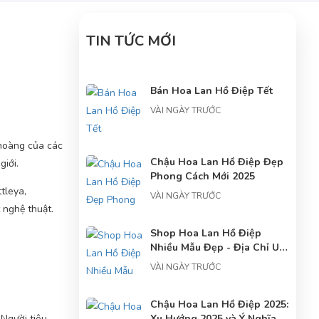
TIN TỨC MỚI
Bán Hoa Lan Hồ Điệp Tết
VÀI NGÀY TRƯỚC
 hoàng của các
Chậu Hoa Lan Hồ Điệp Đẹp
giới.
Phong Cách Mới 2025
tleya,
VÀI NGÀY TRƯỚC
 nghệ thuật.
Shop Hoa Lan Hồ Điệp
Nhiều Mẫu Đẹp - Địa Chỉ Uy
Tín Cho Người Yêu Hoa
VÀI NGÀY TRƯỚC
Chậu Hoa Lan Hồ Điệp 2025:
 Người tiêu
Xu Hướng 2025 và Ý Nghĩa