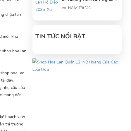
Phong Thủy
VÀI NGÀY TRƯỚC
ững chậu lan
Tâm điểm về hoa lan hồ
điệp: Trung tâm hoa lan hồ
điệp
TIN TỨC NỔI BẬT
ư mới, khu
VÀI NGÀY TRƯỚC
ác shop hoa lan
ố shop hoa lan
tại đây.
ng nhu cầu của
hằm mang đến
 kế hoạch kinh
ên thị trường.