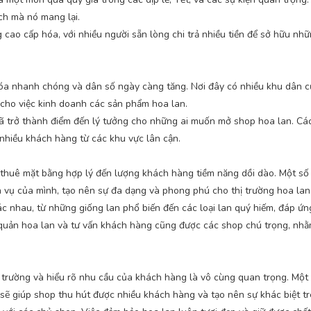
ch mà nó mang lại.
ao cấp hóa, với nhiều người sẵn lòng chi trả nhiều tiền để sở hữu nh
hóa nhanh chóng và dân số ngày càng tăng. Nơi đây có nhiều khu dân c
i cho việc kinh doanh các sản phẩm hoa lan.
 12 đã trở thành điểm đến lý tưởng cho những ai muốn mở shop hoa lan. C
nhiều khách hàng từ các khu vực lân cận.
phí thuê mặt bằng hợp lý đến lượng khách hàng tiềm năng dồi dào. Một s
h vụ của mình, tạo nên sự đa dạng và phong phú cho thị trường hoa lan 
c nhau, từ những giống lan phổ biến đến các loại lan quý hiếm, đáp ứ
o quản hoa lan và tư vấn khách hàng cũng được các shop chú trọng, n
ị trường và hiểu rõ nhu cầu của khách hàng là vô cùng quan trọng. Một
 sẽ giúp shop thu hút được nhiều khách hàng và tạo nên sự khác biệt tr