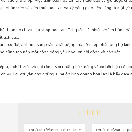
với các chủ shop. Việc đảm bảo hoa lan luôn tươi đẹp và giữ được chấ
tạo nhân viên về kiến thức hoa lan và kỹ năng giao tiếp cũng là một yế
hất lượng dịch vụ của shop hoa lan. Tại quận 12, nhiều khách hàng đã 
 tích cực..
hàng có được những sản phẩm chất lượng mà còn góp phần ủng hộ kinh 
g cũng tạo nên một cộng đồng yêu hoa lan sôi động và gắn kết.
ếp tục phát triển và mở rộng. Với những tiềm năng và cơ hội hiện có, c
ch vụ. Lời khuyên cho những ai muốn kinh doanh hoa lan là hãy đam mê