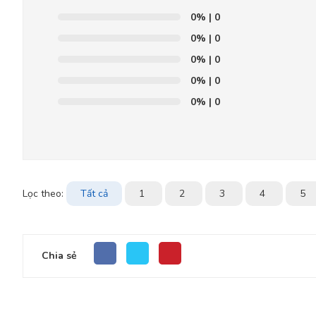
0%
| 0
0%
| 0
0%
| 0
0%
| 0
0%
| 0
Lọc theo:
Tất cả
1
2
3
4
5
Chia sẻ