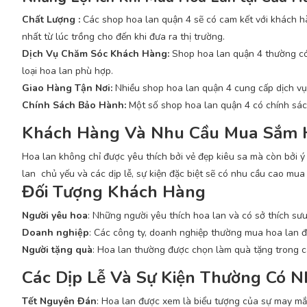
Chất Lượng :
Các shop hoa lan quận 4 sẽ có cam kết với khách hà
nhất từ lúc trồng cho đến khi đưa ra thị trường.
Dịch Vụ Chăm Sóc Khách Hàng:
Shop hoa lan quận 4 thường có 
loại hoa lan phù hợp.
Giao Hàng Tận Nơi:
Nhiều shop hoa lan quận 4 cung cấp dịch vụ g
Chính Sách Bảo Hành:
Một số shop hoa lan quận 4 có chính sác
Khách Hàng Và Nhu Cầu Mua Sắm 
Hoa lan không chỉ được yêu thích bởi vẻ đẹp kiêu sa mà còn bởi 
lan chủ yếu và các dịp lễ, sự kiện đặc biệt sẽ có nhu cầu cao mua 
Đối Tượng Khách Hàng
Người yêu hoa
: Những người yêu thích hoa lan và có sở thích sưu
Doanh nghiệp
: Các công ty, doanh nghiệp thường mua hoa lan để
Người tặng quà
: Hoa lan thường được chọn làm quà tặng trong các
Các Dịp Lễ Và Sự Kiện Thường Có 
Tết Nguyên Đán
: Hoa lan được xem là biểu tượng của sự may mắn