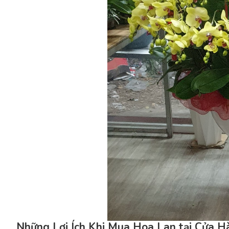
Những Lợi Ích Khi Mua Hoa Lan tại Cửa H