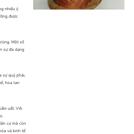
ng nhiều ý
hường được
trùng. Một số
ên sự đa dạng
a sự quý phái,
hế, hoa lan
sầm uất. Với
o.
 dân cư mà còn
hóa và kinh tế