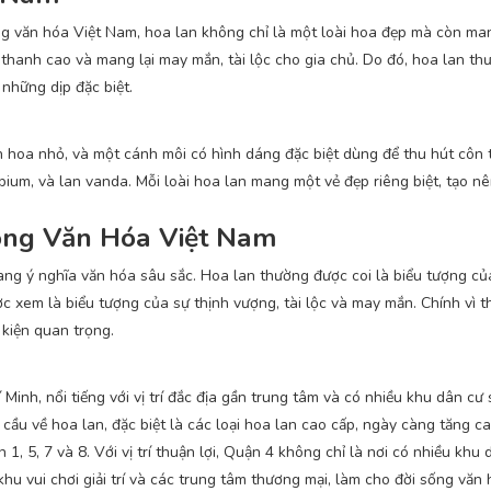
ong văn hóa Việt Nam, hoa lan không chỉ là một loài hoa đẹp mà còn ma
ế, thanh cao và mang lại may mắn, tài lộc cho gia chủ. Do đó, hoa lan t
 những dịp đặc biệt.
h hoa nhỏ, và một cánh môi có hình dáng đặc biệt dùng để thu hút côn 
obium, và lan vanda. Mỗi loài hoa lan mang một vẻ đẹp riêng biệt, tạo n
ong Văn Hóa Việt Nam
ang ý nghĩa văn hóa sâu sắc. Hoa lan thường được coi là biểu tượng củ
c xem là biểu tượng của sự thịnh vượng, tài lộc và may mắn. Chính vì t
kiện quan trọng.
nh, nổi tiếng với vị trí đắc địa gần trung tâm và có nhiều khu dân cư 
cầu về hoa lan, đặc biệt là các loại hoa lan cao cấp, ngày càng tăng ca
 5, 7 và 8. Với vị trí thuận lợi, Quận 4 không chỉ là nơi có nhiều khu
hu vui chơi giải trí và các trung tâm thương mại, làm cho đời sống văn 