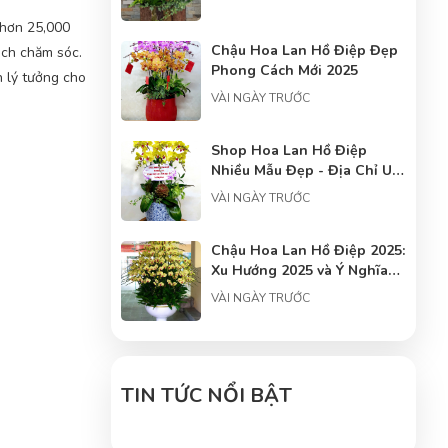
i hơn 25,000
Chậu Hoa Lan Hồ Điệp Đẹp
ách chăm sóc.
Phong Cách Mới 2025
n lý tưởng cho
VÀI NGÀY TRƯỚC
Shop Hoa Lan Hồ Điệp
Nhiều Mẫu Đẹp - Địa Chỉ Uy
Tín Cho Người Yêu Hoa
VÀI NGÀY TRƯỚC
Chậu Hoa Lan Hồ Điệp 2025:
Xu Hướng 2025 và Ý Nghĩa
Phong Thủy
VÀI NGÀY TRƯỚC
Tâm điểm về hoa lan hồ
điệp: Trung tâm hoa lan hồ
điệp
TIN TỨC NỔI BẬT
VÀI NGÀY TRƯỚC