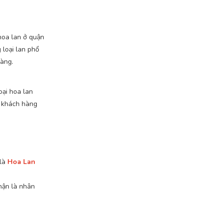
 hoa lan ở quận
 loại lan phổ
hàng.
oại hoa lan
u khách hàng
 là
Hoa Lan
hận là nhân