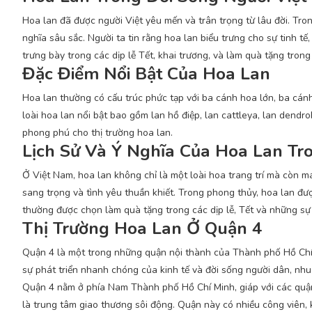
Hoa lan đã được người Việt yêu mến và trân trọng từ lâu đời. Tr
nghĩa sâu sắc. Người ta tin rằng hoa lan biểu trưng cho sự tinh t
trưng bày trong các dịp lễ Tết, khai trương, và làm quà tặng trong
Đặc Điểm Nổi Bật Của Hoa Lan
Hoa lan thường có cấu trúc phức tạp với ba cánh hoa lớn, ba cán
loài hoa lan nổi bật bao gồm lan hồ điệp, lan cattleya, lan dendr
phong phú cho thị trường hoa lan.
Lịch Sử Và Ý Nghĩa Của Hoa Lan Tr
Ở Việt Nam, hoa lan không chỉ là một loài hoa trang trí mà còn m
sang trọng và tình yêu thuần khiết. Trong phong thủy, hoa lan đượ
thường được chọn làm quà tặng trong các dịp lễ, Tết và những sự 
Thị Trường Hoa Lan Ở Quận 4
Quận 4 là một trong những quận nội thành của Thành phố Hồ Chí Mi
sự phát triển nhanh chóng của kinh tế và đời sống người dân, nhu 
Quận 4 nằm ở phía Nam Thành phố Hồ Chí Minh, giáp với các quận 1,
là trung tâm giao thương sôi động. Quận này có nhiều công viên, k