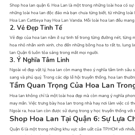
Shop hoa lan quận 6. Hoa Lan là một trong những loài hoa có sự
những loài hoa lan độc đáo mà bạn chưa từng biết, từ những loài
Hoa Lan Cattleya hay Hoa Lan Vanda. Mỗi loài hoa lan đều mang 
2. Vẻ Đẹp Tinh Tế
Vẻ đẹp của hoa lan nằm ở sự tinh tế trong từng đường nét, từng 
hoa nhỏ nhắn xinh xinh, cho đến những bông hoa to rất to, lung li
lan Quận 6 luôn tỏa sáng trong mắt mọi người.
3. Ý Nghĩa Tâm Linh
Ngoài vẻ đẹp vật lý, hoa lan còn mang theo ý nghĩa tâm linh sâu
sang và phú quý.
Trong các dịp lễ hội truyền thống, hoa lan thườ
Tầm Quan Trọng Của Hoa Lan Tron
Hoa lan không chỉ là một loài hoa đẹp mà còn mang ý nghĩa phong
may mắn. Việc trưng bày hoa lan trong nhà hay nơi làm việc có thể
Ngoài ra, hoa lan còn được sử dụng trong y học truyền thống với
Shop Hoa Lan Tại Quận 6: Sự Lựa 
Quận 6 là một trong những khu vực sầm uất của TP.HCM với nhiều 