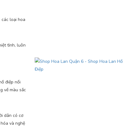
 các loại hoa
ệt tình, luôn
hồ điệp nổi
ng về màu sắc
ời dân có cơ
n hóa và nghệ