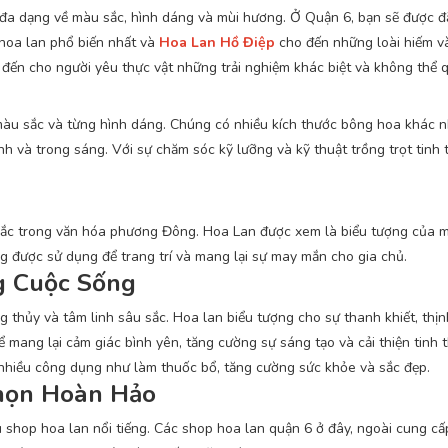
 đa dạng về màu sắc, hình dáng và mùi hương. Ở
Quận 6, bạn sẽ được đ
 hoa lan phổ biến nhất và
Hoa Lan Hồ Điệp
cho
đến những loài hiếm v
đến cho người yêu thực vật những trải nghiệm khác biệt và không thể 
màu sắc và từng hình dáng.
Chúng có nhiều kích thước bông hoa khác n
nh và trong sáng.
Với sự chăm sóc kỹ lưỡng và kỹ thuật trồng trọt tinh 
 sắc trong văn hóa phương Đông. Hoa Lan
được xem là biểu tượng của m
ng được sử dụng để trang trí và mang lại sự may mắn cho gia chủ.
g Cuộc Sống
 thủy và tâm linh sâu sắc. Hoa lan biểu tượng cho sự thanh khiết, thị
 mang lại cảm giác bình yên, tăng cường sự sáng tạo và cải thiện tinh t
 nhiều công dụng như làm thuốc bổ, tăng cường sức khỏe và sắc đẹp.
Chọn Hoàn Hảo
shop hoa lan nổi tiếng. Các shop hoa lan quận 6 ở đây, ngoài cung cấ