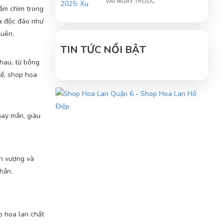
VÀI NGÀY TRƯỚC
ắm chìm trong
à độc đáo như
Tâm điểm về hoa lan hồ
quên.
điệp: Trung tâm hoa lan hồ
điệp
TIN TỨC NỔI BẬT
VÀI NGÀY TRƯỚC
hau, từ bông
tế, shop hoa
ay mắn, giàu
nh vượng và
hần.
p hoa lan chất