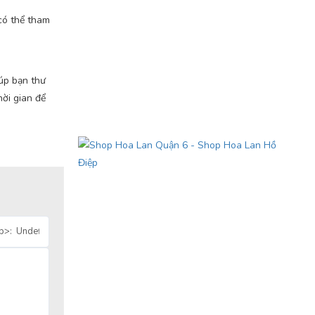
có thể tham
úp bạn thư
hời gian để