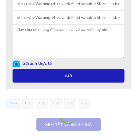
Gửi ảnh thực tế
GỬI
Tất cả
1
2
3
4
5
XEM TẤT CẢ ĐÁNH GIÁ