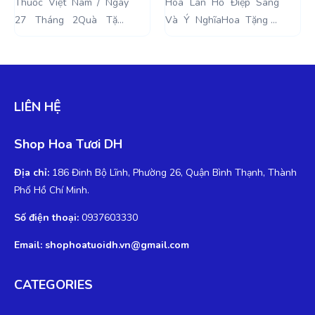
ốc Việt Nam / Ngày
Hoa Lan Hồ Điệp Sang
Tết / 
 Tháng 2Quà Tặng
Và Ý NghĩaHoa Tặng 8
Tết Ý
y Thầy Thuốc Việt
Tháng 3. Ngày Quốc tế
đang 
 . Ngày Thầy Thuốc
Phụ Nữ được tổ chức lần
biết tế
t Nam là một ngày lễ
đầu tiên vào...
để mang
 tổ chức...
LIÊN HỆ
Shop Hoa Tươi DH
Địa chỉ:
186 Đinh Bộ Lĩnh, Phường 26, Quận Bình Thạnh, Thành
Phố Hồ Chí Minh.
Số điện thoại:
0937603330
Email: shophoatuoidh.vn@gmail.com
CATEGORIES