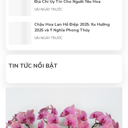
Địa Chỉ Uy Tín Cho Người Yêu Hoa
VÀI NGÀY TRƯỚC
Chậu Hoa Lan Hồ Điệp 2025: Xu Hướng
2025 và Ý Nghĩa Phong Thủy
VÀI NGÀY TRƯỚC
Tâm điểm về hoa lan hồ điệp: Trung tâm
hoa lan hồ điệp
TIN TỨC NỔI BẬT
VÀI NGÀY TRƯỚC