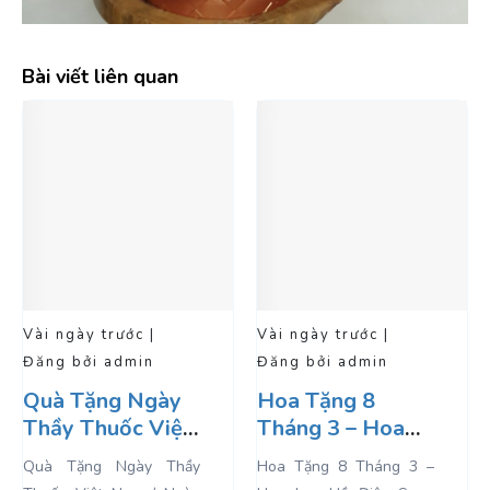
Bài viết liên quan
 ngày trước |
Vài ngày trước |
Vài ng
g bởi admin
Đăng bởi admin
Đăng 
à Tặng Ngày
Hoa Tặng 8
Lan 
ầy Thuốc Việt
Tháng 3 – Hoa
Trang
m / Ngày 27
Lan Hồ Điệp
Làm 
à Tặng Ngày Thầy
Hoa Tặng 8 Tháng 3 –
Lan H
áng 2
Sang Và Ý Nghĩa
Chúc